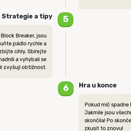
Strategie a tipy
 Block Breaker, jsou
suňte pádlo rychle a
bijte cihly. Sbírejte
adnili a vyhýbali se
 zvyšují obtížnost.
Hra u konce
Pokud míč spadne k
Jakmile jsou všechn
skončila! Po skonč
zkusit to znovu!