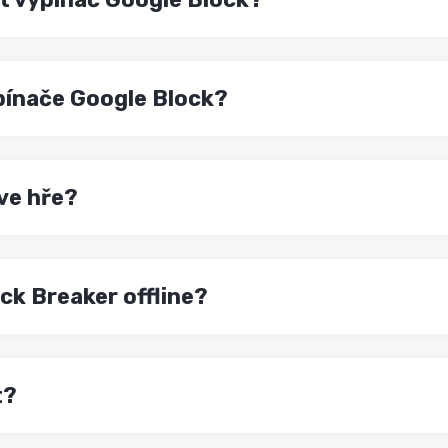
ypínače Google Block?
ve hře?
ck Breaker offline?
t?