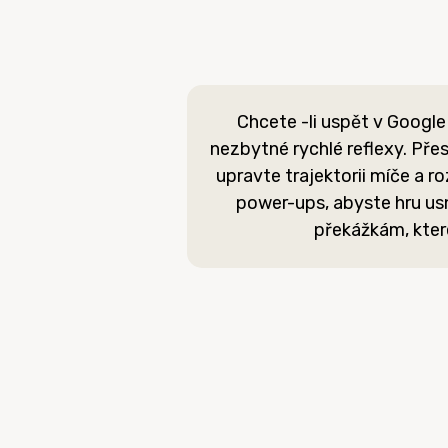
Chcete -li uspět v Google
nezbytné rychlé reflexy. Pře
upravte trajektorii míče a roz
power-ups, abyste hru usn
překážkám, které