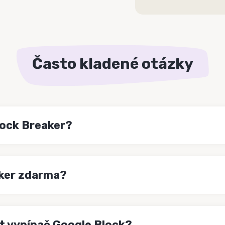
Často kladené otázky
lock Breaker?
aker zdarma?
t vypínač Google Block?