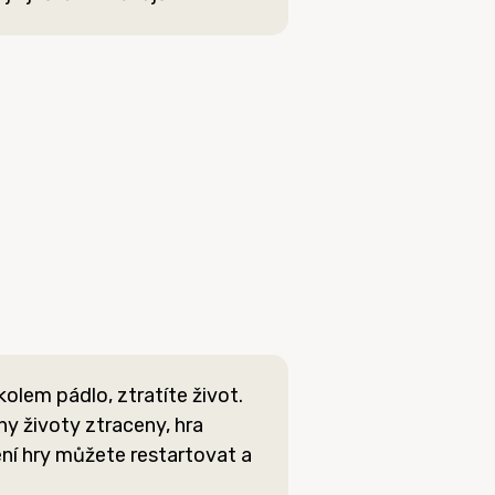
olem pádlo, ztratíte život.
y životy ztraceny, hra
ení hry můžete restartovat a