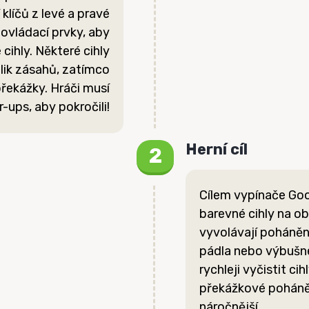
líčů z levé a pravé
ovládací prvky, aby
 cihly. Některé cihly
olik zásahů, zatímco
překážky. Hráči musí
-ups, aby pokročili!
Herní cíl
Cílem vypínače Goo
barevné cihly na ob
vyvolávají pohánění
pádla nebo výbušné
rychleji vyčistit ci
překážkové poháněn
náročnější.