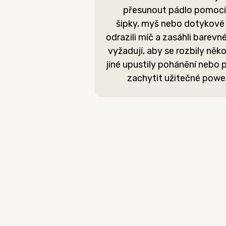
přesunout pádlo pomocí k
šipky, myš nebo dotykové 
odrazili míč a zasáhli barevné
vyžadují, aby se rozbily něk
jiné upustily pohánění nebo 
zachytit užitečné power