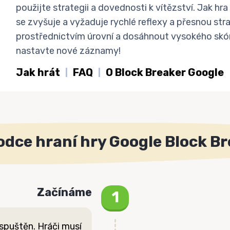
použijte strategii a dovednosti k vítězství. Jak h
se zvyšuje a vyžaduje rychlé reflexy a přesnou str
prostřednictvím úrovní a dosáhnout vysokého skór
nastavte nové záznamy!
Jak hrát
FAQ
O Block Breaker Google
dce hraní hry Google Block B
Začínáme
 spuštěn. Hráči musí