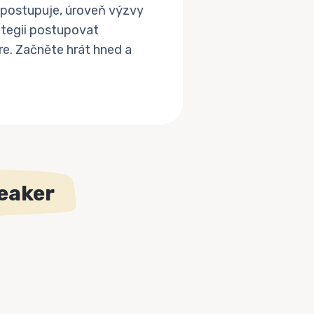
ra postupuje, úroveň výzvy
ategii postupovat
e. Začněte hrát hned a
reaker