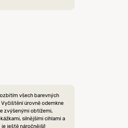
rozbitím všech barevných
. Vyčištění úrovně odemkne
 se zvýšenými obtížemi,
kážkami, silnějšími cihlami a
 je ještě náročnější!