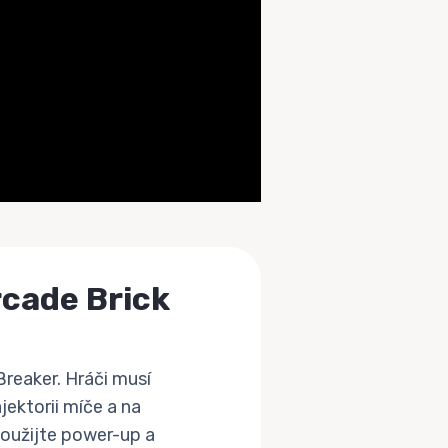
rcade Brick
Breaker. Hráči musí
jektorii míče a na
použijte power-up a