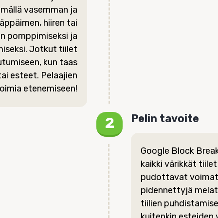
tämällä vasemman ja
äppäimen, hiiren tai
on pomppimiseksi ja
iseksi. Jotkut tiilet
utumiseen, kun taas
ai esteet. Pelaajien
 voimia etenemiseen!
Pelin tavoite
Google Block Break
kaikki värikkät tiile
pudottavat voimat,
pidennettyjä melat
tiilien puhdistami
kuitenkin esteiden 