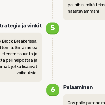
palloihin, mikä teke
haastavamman!
trategia ja vinkit
 Block Breakerissa,
tömiä. Siirrä meloa
 etenemissuunta ja
tta peli helpottaa ja
imat, jotka lisäävät
vaikeuksia.
Pelaaminen
Jos pallo putoaa m