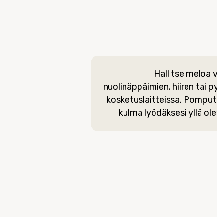
Hallitse meloa
nuolinäppäimien, hiiren tai p
kosketuslaitteissa. Pomputa
kulma lyödäksesi yllä olev