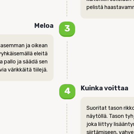
pelistä haastavam
Meloa
 vasemman ja oikean
yyhkäisemällä eleitä
 pallo ja säädä sen
ia värikkäitä tiilejä.
Kuinka voittaa
Suoritat tason rikkom
näytöllä. Tason ty
joka liittyy lisäänt
siirtämiseen, vahvemp