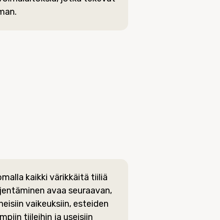
man.
alla kaikki värikkäitä tiiliä
hjentäminen avaa seuraavan,
yneisiin vaikeuksiin, esteiden
iin tiileihin ja useisiin