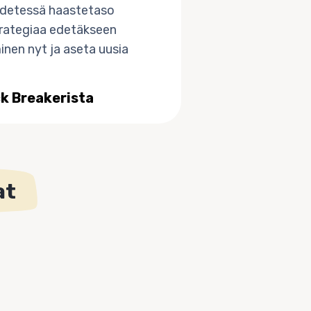
 edetessä haastetaso
strategiaa edetäkseen
inen nyt ja aseta uusia
ck Breakerista
at