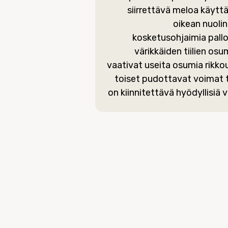
siirrettävä meloa käyt
oikean nuolin
kosketusohjaimia pall
värikkäiden tiilien osum
vaativat useita osumia rikko
toiset pudottavat voimat t
on kiinnitettävä hyödyllisiä