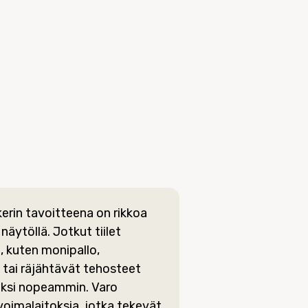
erin tavoitteena on rikkoa
t näytöllä. Jotkut tiilet
 kuten monipallo,
 tai räjähtävät tehosteet
seksi nopeammin. Varo
voimalaitoksia, jotka tekevät